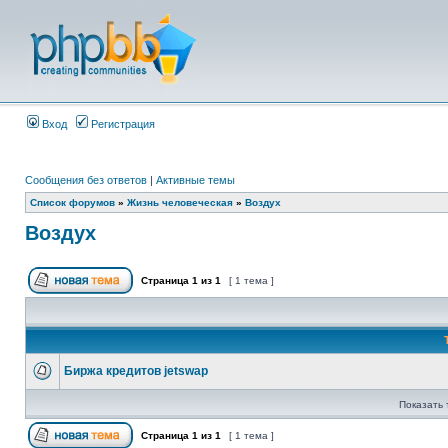
Вход
Регистрация
Сообщения без ответов
|
Активные темы
Список форумов
»
Жизнь человеческая
»
Воздух
Воздух
Страница
1
из
1
[ 1 тема ]
Биржа кредитов jetswap
Показать 
Страница
1
из
1
[ 1 тема ]