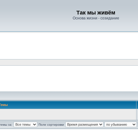
Так мы живём
Основа жизни - созидание
Темы
темы за:
Поле сортировки