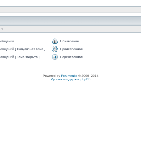
 1
ообщений
Объявление
общений [ Популярная тема ]
Прилепленная
общений [ Тема закрыта ]
Перенесённая
Powered by
Forumenko
© 2006–2014
Русская поддержка phpBB