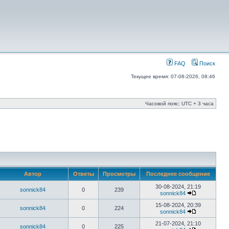
FAQ
Поиск
Текущее время: 07-08-2026, 08:46
Часовой пояс: UTC + 3 часа
Автор
Ответы
Просмотры
Последнее сообщение
30-08-2024, 21:19
sonnick84
0
239
sonnick84
15-08-2024, 20:39
sonnick84
0
224
sonnick84
21-07-2024, 21:10
sonnick84
0
225