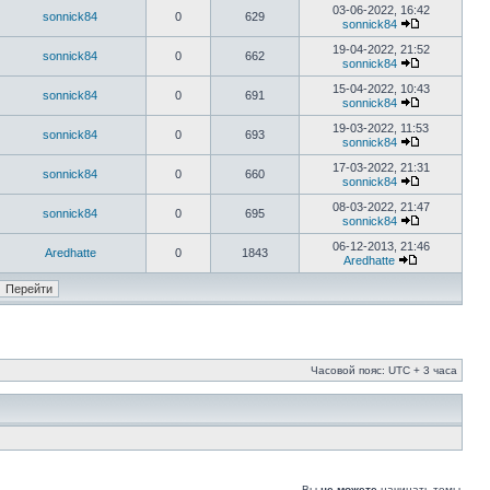
03-06-2022, 16:42
sonnick84
0
629
sonnick84
19-04-2022, 21:52
sonnick84
0
662
sonnick84
15-04-2022, 10:43
sonnick84
0
691
sonnick84
19-03-2022, 11:53
sonnick84
0
693
sonnick84
17-03-2022, 21:31
sonnick84
0
660
sonnick84
08-03-2022, 21:47
sonnick84
0
695
sonnick84
06-12-2013, 21:46
Aredhatte
0
1843
Aredhatte
Часовой пояс: UTC + 3 часа
Вы
не можете
начинать темы