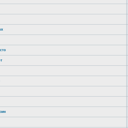
ых
сто
ет
е
зин