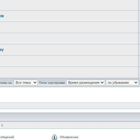
ов
му
темы за:
Поле сортировки
 1
ообщений
Объявление