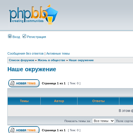
Вход
Регистрация
Сообщения без ответов
|
Активные темы
Список форумов
»
Жизнь в обществе
»
Наше окружение
Наше окружение
Страница
1
из
1
[ Тем: 0 ]
Темы
Автор
Ответы
В этом 
Показать темы за:
Поле сорти
Страница
1
из
1
[ Тем: 0 ]