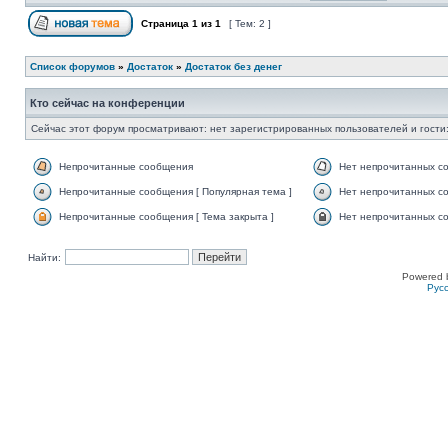
Страница
1
из
1
[ Тем: 2 ]
Список форумов
»
Достаток
»
Достаток без денег
Кто сейчас на конференции
Сейчас этот форум просматривают: нет зарегистрированных пользователей и гости:
Непрочитанные сообщения
Нет непрочитанных с
Непрочитанные сообщения [ Популярная тема ]
Нет непрочитанных со
Непрочитанные сообщения [ Тема закрыта ]
Нет непрочитанных со
Найти:
Powered 
Рус